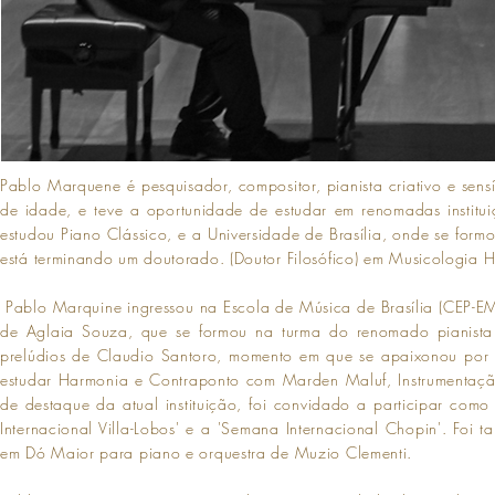
Pablo Marquene é pesquisador, compositor, pianista criativo e sens
de idade, e teve a oportunidade de estudar em renomadas institui
estudou Piano Clássico, e a Universidade de Brasília, onde se fo
está terminando um doutorado. (Doutor Filosófico) em Musicologia Hi
Pablo Marquine ingressou na Escola de Música de Brasília (CEP-EM
de Aglaia Souza, que se formou na turma do renomado pianista 
prelúdios de Claudio Santoro, momento em que se apaixonou por s
estudar Harmonia e Contraponto com Marden Maluf, Instrumentação
de destaque da atual instituição, foi convidado a participar como
Internacional Villa-Lobos' e a 'Semana Internacional Chopin'. Foi
em Dó Maior para piano e orquestra de Muzio Clementi.