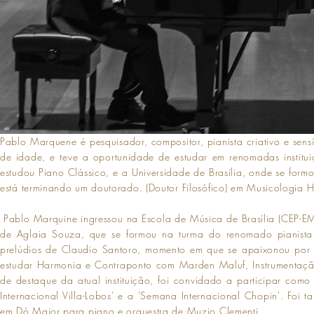
Pablo Marquene é pesquisador, compositor, pianista criativo e sens
de idade, e teve a oportunidade de estudar em renomadas institui
estudou Piano Clássico, e a Universidade de Brasília, onde se fo
está terminando um doutorado. (Doutor Filosófico) em Musicologia Hi
Pablo Marquine ingressou na Escola de Música de Brasília (CEP-EM
de Aglaia Souza, que se formou na turma do renomado pianista 
prelúdios de Claudio Santoro, momento em que se apaixonou por s
estudar Harmonia e Contraponto com Marden Maluf, Instrumentação
de destaque da atual instituição, foi convidado a participar como
Internacional Villa-Lobos' e a 'Semana Internacional Chopin'. Foi
em Dó Maior para piano e orquestra de Muzio Clementi.