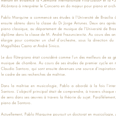
mettant en évidence la «Semaine internationale Villa-Lobos» et la «
Alcântara à interpréter le Concerto en do majeur pour piano et orc
Pablo Marquine a commencé ses études à l'Université de Brasilia 
ensuite obtenu dans la classe du Dr Jorge Antunes. Deux ans après
piano classique, au département de musique de l'Université de Brasí
diplôme dans la classe de M. André Frazunciewitz. Au cours des ann
élargie pour contacter un chef d'orchestre, sous la direction du
Magalhães Castro et André Sinico.
Le duo flûte-piano était considéré comme l'un des meilleurs de sa gé
musique de chambre. Au cours de ses études de premier cycle en 
Claudio Santoro, qui sont ensuite devenues une source d'inspirati
le cadre de ses recherches de maîtrise.
Dans la maîtrise en musicologie, Pablo a abordé à la fois l'int
Santoro. L'objectif principal était de comprendre, à travers chaque
de sens dans ses œuvres à travers la théorie du sujet. Parallèlemen
piano de Santoro.
Actuellement, Pablo Marquine poursuit un doctorat en musicologie, p