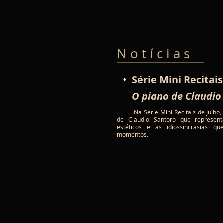
N o t í c i a s
•
Série Mini Recitais
O piano de Claudio
.Na Série Mini Recitais de Julho
de Claudio Santoro que represen
estéticos e as idiossincrasias 
momentos.