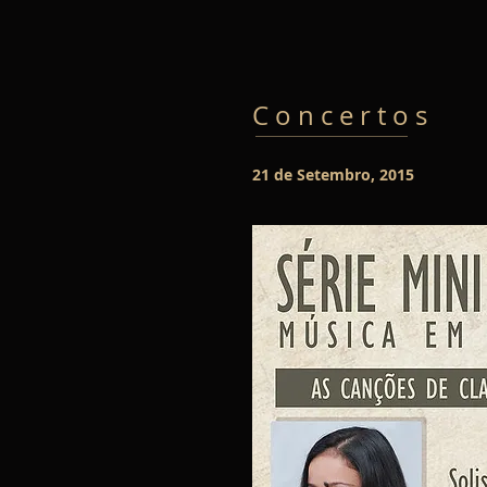
C o n c e r t o s
21 de Setembro, 2015